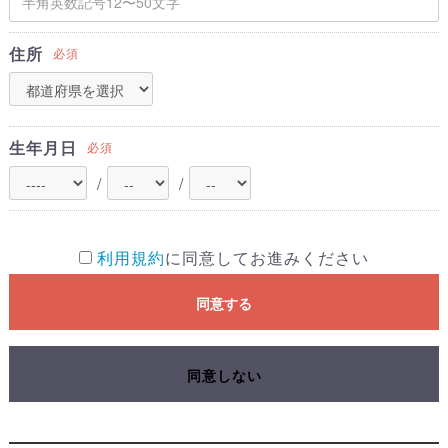
住所
必須
生年月日
必須
/
/
利用規約
に同意してお進みください
同意する
同意しない