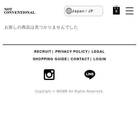
Japan / JP
0
お探しの商品は見つかりませんでした
RECRUIT
PRIVACY POLICY
LEGAL
SHOPPING GUIDE
CONTACT
LOGIN
Copyright © WOMB All Rights Reserved.