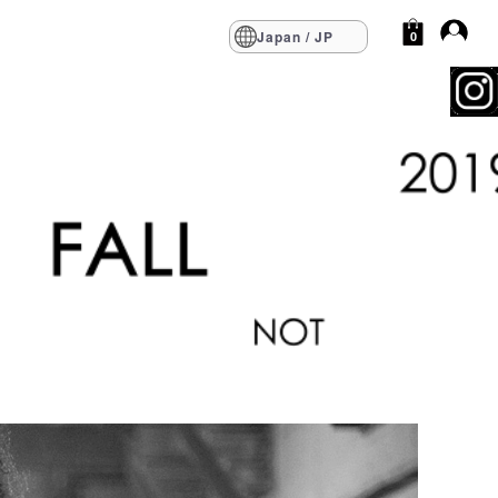
Japan / JP
0