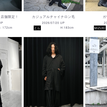
ガ
カジュアルチャイナロン毛
！店舗限定！
2
2026/07/20 UP
UP
H:183cm
：172cm
MIZUKI
とら