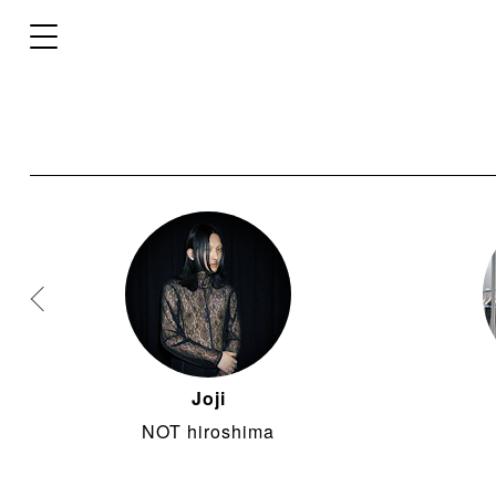
Joji
NOT hiroshima