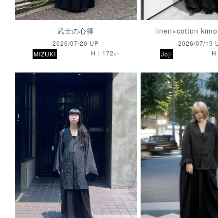
linen×cotton kim
武士の心得
2026/07/19 
2026/07/20 UP
H
H：172㎝
Joji
MIZUKI