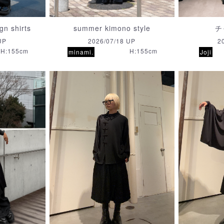
gn shirts
summer kimono style
チ
UP
2026/07/18 UP
2
H:155cm
H:155cm
minami.
Joji