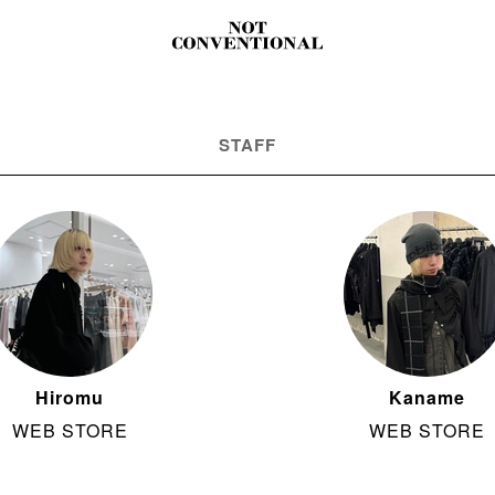
STAFF
Hiromu
Kaname
WEB STORE
WEB STORE