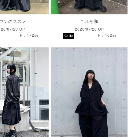
これぞ和
ウンのススメ
2026/07/20 UP
026/07/20 UP
H：162㎝
H：172㎝
Keita