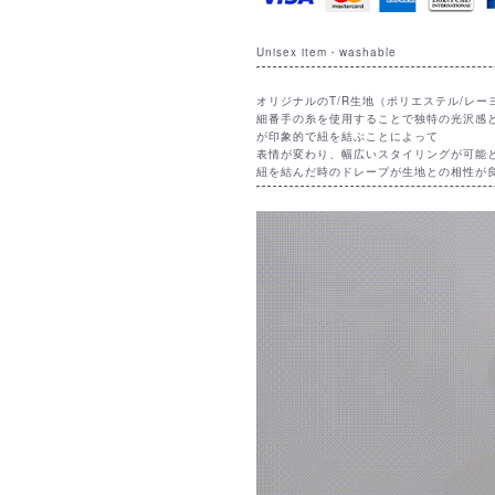
Unisex item・washable
オリジナルのT/R生地（ポリエステル/レ
細番手の糸を使用することで独特の光沢感
が印象的で紐を結ぶことによって
表情が変わり、幅広いスタイリングが可能
紐を結んだ時のドレープが生地との相性が