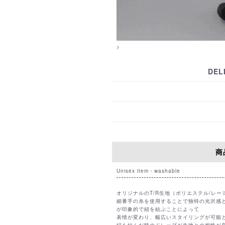
>
DEL
【国内配送・お支払い・諸注意
【国际配送・支付方式・购买须
【GUIDELINE (EN)】
P
【HOW TO BUY (EN)】
【International Shipping Coun
WAIST
77-110㎝
商品
Unisex item・washable
TOKYO
OSA
オリジナルのT/R生地（ポリエステル/レ
〇
細番手の糸を使用することで独特の光沢感
F
が印象的で紐を結ぶことによって
取置きする
取置
表情が変わり、幅広いスタイリングが可能