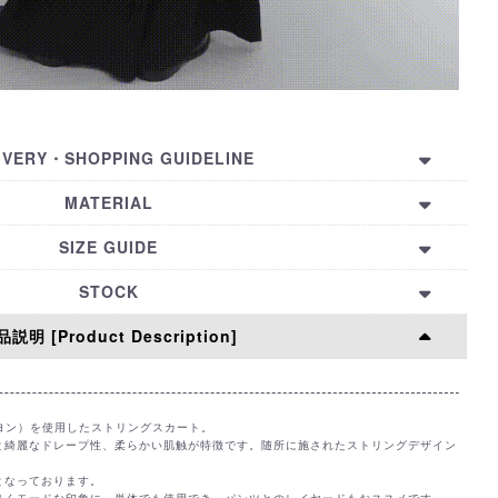
IVERY・SHOPPING GUIDELINE
】
MATERIAL
知】
OLYESTER74% RAYON26%
SIZE GUIDE
try List】
TOTAL LENGTH
STOCK
100㎝
説明 [Product Description]
KA
KYOTO
HIROSHIMA
FUKUOKA
ONLINE
ーヨン）を使用したストリングスカート。
〇
〇
〇
〇
と綺麗なドレープ性、柔らかい肌触が特徴です。随所に施されたストリングデザイン
〇
きする
取置きする
取置きする
取置きする
となっております。