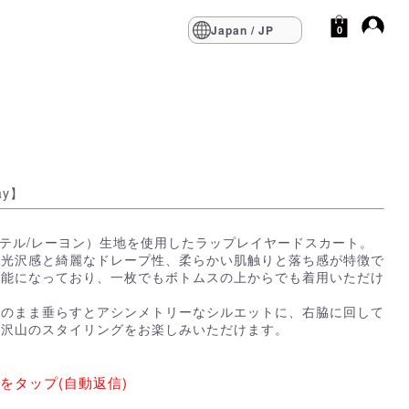
Japan / JP
0
ay】
エステル/レーヨン）生地を使用したラップレイヤードスカート。
の光沢感と綺麗なドレープ性、柔らかい肌触りと落ち感が特徴で
可能になっており、一枚でもボトムスの上からでも着用いただけ
そのまま垂らすとアシンメトリーなシルエットに、右脇に回して
り沢山のスタイリングをお楽しみいただけます。
をタップ(自動返信)