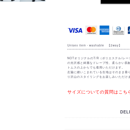
Unisex item・washable 【2way】
NOTオリジナルのT/R（ポリエステル/
の光沢感と綺麗なドレープ性、柔らかい肌
トムスの上からでも着用いただけます。
左脇に縫いこまれている生地はそのまま垂
り沢山のスタイリングをお楽しみいただけ
サイズについての質問はこちら
DEL
【国内配送・お支払い・諸注意
【国际配送・支付方式・购买须