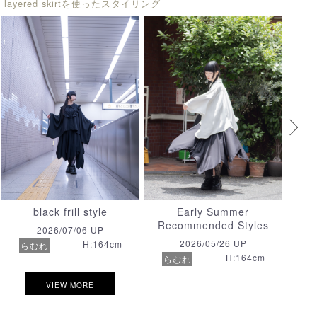
p layered skirtを使ったスタイリング
Early Summer
black frill style
Whic
Recommended Styles
2026/07/06 UP
2026/05/26 UP
H:164cm
らむれ
H:164cm
らむれ
ら
VIEW MORE