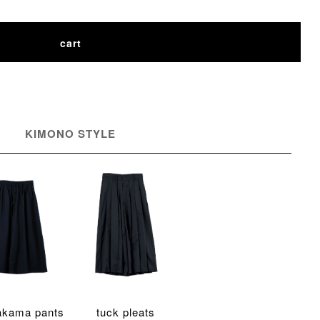
cart
KIMONO STYLE
akama pants
tuck pleats