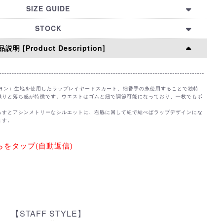
OLYESTER74% RAYON26%
SIZE GUIDE
try List】
HIP
TOTAL LENGTH
STOCK
110㎝
60-80㎝
説明 [Product Description]
KA
KYOTO
HIROSHIMA
FUKUOKA
ONLINE
レーヨン）生地を使用したラップレイヤードスカート。細番手の糸使用することで独特
〇
〇
〇
〇
触りと落ち感が特徴です。ウエストはゴムと紐で調節可能になっており、一枚でもボ
〇
きする
取置きする
取置きする
取置きする
らすとアシンメトリーなシルエットに、右脇に回して紐で結べばラップデザインにな
ます。
をタップ(自動返信)
【STAFF STYLE】