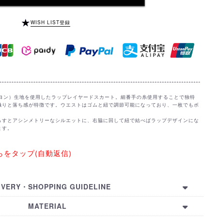
WISH LIST登録
レーヨン）生地を使用したラップレイヤードスカート。細番手の糸使用することで独特
触りと落ち感が特徴です。ウエストはゴムと紐で調節可能になっており、一枚でもボ
らすとアシンメトリーなシルエットに、右脇に回して紐で結べばラップデザインにな
ます。
をタップ(自動返信)
IVERY・SHOPPING GUIDELINE
】
MATERIAL
知】