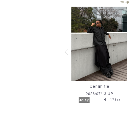
wra
Denim tie
2026/07/13 UP
H：173㎝
Joley