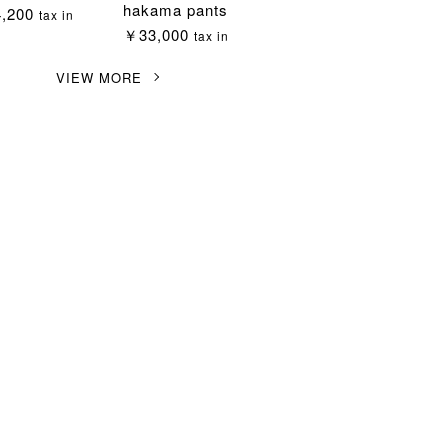
hakama pants
,200
tax in
￥33,000
tax in
VIEW MORE