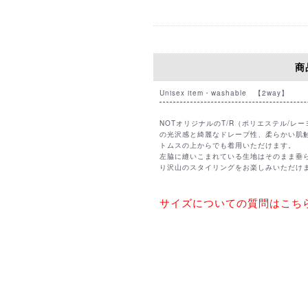
【GUIDELINE (EN)】
P
【HOW TO BUY (EN)】
【International Shipping Coun
WAIST
77㎝
商品
Unisex item・washable 【2way】
TOKYO
OSA
NOTオリジナルのT/R（ポリエステル/
〇
の光沢感と綺麗なドレープ性、柔らかい肌
F
トムスの上からでも着用いただけます。
取置きする
取置
左脇に縫いこまれている生地はそのまま垂
り沢山のスタイリングをお楽しみいただけ
サイズについての質問はこちら