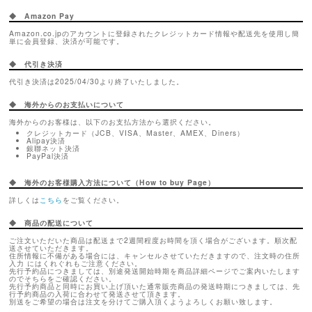
◆ Amazon Pay
Amazon.co.jpのアカウントに登録されたクレジットカード情報や配送先を使用し簡
単に会員登録、決済が可能です。
◆ 代引き決済
代引き決済は2025/04/30より終了いたしました。
◆ 海外からのお支払いについて
海外からのお客様は、以下のお支払方法から選択ください。
クレジットカード（JCB、VISA、Master、AMEX、Diners）
Alipay決済
銀聯ネット決済
PayPal決済
◆ 海外のお客様購入方法について（How to buy Page）
詳しくは
こちら
をご覧ください。
◆ 商品の配送について
ご注文いただいた商品は配送まで2週間程度お時間を頂く場合がございます。順次配
送させていただきます。
住所情報に不備がある場合には、キャンセルさせていただきますので、注文時の住所
入力 にはくれぐれもご注意ください。
先行予約品につきましては、別途発送開始時期を商品詳細ページでご案内いたします
のでそちらをご確認ください。
先行予約商品と同時にお買い上げ頂いた通常販売商品の発送時期につきましては、先
行予約商品の入荷に合わせて発送させて頂きます。
別送をご希望の場合は注文を分けてご購入頂くようよろしくお願い致します。