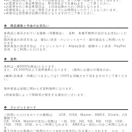
※お取置きのご来店希望日は、即日対応ができ兼ねます。ご了承ください。
※お取寄せのご来店希望日は、３日目以降からのご対応となります。
※在庫状況によってはご用意できるまでにお時間をいただくこともございます。
※休業日は翌営業日以降の対応となりますのでご了承ください。
◆ 商品価格と代金のお支払い
各商品に表示されている価格（消費税込）、送料、各種手数料の合計をお支払いくだ
さい。
国内発送の決済方法 は、後払い決済・クレジットカード・銀行振込をご利用いただ
けます。
海外発送の決済方法は、クレジットカード・Alipay決済・銀聯ネット決済・PayPal
決済、をご利用いただけます。
◆ 送料
送料は一律550円(税込)となります。
また、25,000円以上で送料無料となります。（国内にお届けの場合のみ）
※離島(北海道・沖縄)につきましては1,100円を頂戴させて頂きますのでご了承くださ
い。
海外発送は金額に関わらず送料無料になります。
※別途各国によって関税等が発生する場合がございます。
◆ クレジットカード
ご利用いただけるカードの種類は、「JCB、VISA、Master、AMEX、Diners」の5
種類です。
CB、VISA、Masterの支払い回数は「一括、2回、3回、5回、8回、10回、12回、
15回、18回、20回」からご利用になれます。 AMEXは一括払いのみご利用になれま
す。
購入代金はお客様のご利用のカード会社の決済日に引き落としされます。 なお、ク