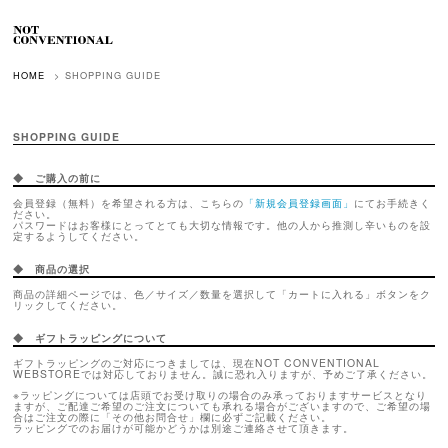
HOME
SHOPPING GUIDE
SHOPPING GUIDE
◆ ご購入の前に
会員登録（無料）を希望される方は、こちらの
「新規会員登録画面」
にてお手続きく
ださい。
パスワードはお客様にとってとても大切な情報です。他の人から推測し辛いものを設
定するようしてください。
◆ 商品の選択
商品の詳細ページでは、色／サイズ／数量を選択して「カートに入れる」ボタンをク
リックしてください。
◆ ギフトラッピングについて
ギフトラッピングのご対応につきましては、現在NOT CONVENTIONAL
WEBSTOREでは対応しておりません。誠に恐れ入りますが、予めご了承ください。
※ラッピングについては店頭でお受け取りの場合のみ承っておりますサービスとなり
ますが、ご配達ご希望のご注文についても承れる場合がございますので、ご希望の場
合はご注文の際に「その他お問合せ」欄に必ずご記載ください。
ラッピングでのお届けが可能かどうかは別途ご連絡させて頂きます。