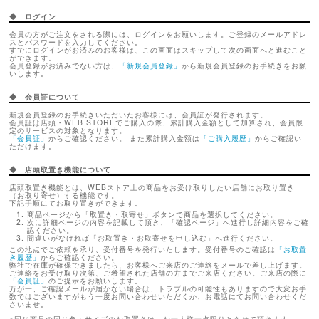
◆ ログイン
会員の方がご注文をされる際には、ログインをお願いします。ご登録のメールアドレ
スとパスワードを入力してください。
すでにログインがお済みのお客様は、この画面はスキップして次の画面へと進むこと
ができます。
会員登録がお済みでない方は、
「新規会員登録」
から新規会員登録のお手続きをお願
いします。
◆ 会員証について
新規会員登録のお手続きいただいたお客様には、会員証が発行されます。
会員証は店頭・WEB STOREでご購入の際、累計購入金額として加算され、会員限
定のサービスの対象となります。
「会員証」
からご確認ください。 また累計購入金額は
「ご購入履歴」
からご確認い
ただけます。
◆ 店頭取置き機能について
店頭取置き機能とは、WEBストア上の商品をお受け取りしたい店舗にお取り置き
（お取り寄せ）する機能です。
下記手順にてお取り置きができます。
商品ページから「取置き・取寄せ」ボタンで商品を選択してください。
次に詳細ページの内容を記載して頂き、「確認ページ」へ進行し詳細内容をご確
認ください。
間違いがなければ「お取置き・お取寄せを申し込む」へ進行ください。
この地点でご依頼を承り、受付番号を発行いたします。受付番号のご確認は
「お取置
き履歴」
からご確認ください。
弊社で在庫が確保できましたら、お客様へご来店のご連絡をメールで差し上げます。
ご連絡をお受け取り次第、ご希望された店舗の方までご来店ください。ご来店の際に
「会員証」
のご提示をお願いします。
万が一、ご確認メールが届かない場合は、トラブルの可能性もありますので大変お手
数ではございますがもう一度お問い合わせいただくか、お電話にてお問い合わせくだ
さいませ。
※同じ商品の同じ色・サイズのお取置きは、お一人様一点限りとさせて頂きます。