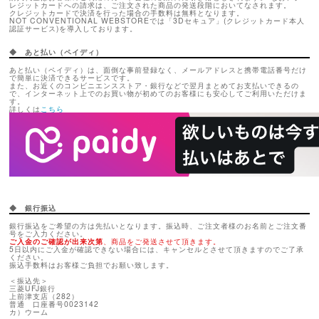
レジットカードへの請求は、ご注文された商品の発送段階においてなされます。
クレジットカードで決済を行った場合の手数料は無料となります。
NOT CONVENTIONAL WEBSTOREでは「3Dセキュア」(クレジットカード本人
認証サービス)を導入しております。
◆ あと払い（ペイディ）
あと払い（ペイディ）は、面倒な事前登録なく、メールアドレスと携帯電話番号だけ
で簡単に決済できるサービスです。
また、お近くのコンビニエンスストア・銀行などで翌月まとめてお支払いできるの
で、インターネット上でのお買い物が初めてのお客様にも安心してご利用いただけま
す。
詳しくは
こちら
◆ 銀行振込
銀行振込をご希望の方は先払いとなります。振込時、ご注文者様のお名前とご注文番
号をご入力ください。
ご入金のご確認が出来次第
、商品をご発送させて頂きます。
5日以内にご入金が確認できない場合には、キャンセルとさせて頂きますのでご了承
ください。
振込手数料はお客様ご負担でお願い致します。
＜振込先＞
三菱UFJ銀行
上前津支店（282）
普通 口座番号0023142
カ）ウーム