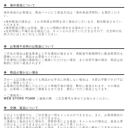
◆ 海外発送について
海外発送のお客様は、商品ページにて発送方法は「海外発送(EMS)」を選択くださ
い。
※海外配送の場合は、１か月程度お時間を頂く場合がございます。順次配送させてい
ただきます。
※海外配送の際には別途、国ごとに関税が発生する場合がございます。
※住所情報に不備がある場合には、キャンセルさせていただきますので、注文時の住
所入力にはくれぐれもご注意ください。
◆ お客様不在時のお取扱について
ご不在の場合は配送業者より不在通知が届きます。再配達可能期間中に配送希望日を
調整いただき、商品をお受取りください。
不在通知に記載の連絡先にご連絡いただけない場合、また住所不備の場合、商品は自
動的に当社へ返送されます。
◆ 商品が届かない場合
万が一上記日数が経っても商品がお手元に到着しない場合は、大変お手数ですが下記
よりご連絡ください。
お客様の住所記載ミスなどにより荷物不達の場合、弊社に返送されます。その場合
は、お客様へご確認のご連絡をさせて頂き、着払いでのご発送となります。
＜ご連絡先＞
WEB STORE FOAM
ご連絡の際、ご注文番号を併せてお知らせください。
◆ 交換、返品について
どのような場合でも、ご注文後は一切キャンセルができません。また、お客様都合の
返品も一切受け付けることができません。
ご連絡なく返品された場合や、受取拒否による返品・キャンセルの場合は、返金も受
け付けることができませんのであらかじめご了承ください。
ご注文と異なる商品が到着した場合、またはお届けした商品に弊社にて不良が認めら