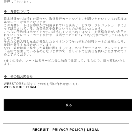
管理しております。
◆ 為替について
日本以外から決済した場合や、海外発行カードなどをご利用いただいているお客様は
為替レートが適用になります。
この為替レートはお客様がご利用されている決済サービスや、クレジットカードによ
って設定されている、為替換算手数料というものが発生いたします。
こちらの手数料は当サイトからご請求しているものではなく、お客様自身がご利用さ
れているクレジットカード会社や、決済サービス(PayPalなど)側で発生しているもの
となります。
そのため購入時と返金が発生したタイミングでそれぞれの日時レートが適用となり、
差額が発生する場合がございます。
なお、返金時等に発生した差額に関しましては、各決済サービスや、クレジットカー
ド会社で発生しているものとなりますので、当サイトでは責任を負いかねますので予
めご了承ください。
※多くの場合、レートは各サービス毎に独自で設定しているもので、日々変動いたし
ます。
◆ その他お問合せ
WEBSTOREに関するその他お問い合わせはこちら
WEB STORE FOAM
戻る
RECRUIT
PRIVACY POLICY
LEGAL