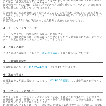
れた場合、商品の交換または返金をさせていただきます。
商品到着から7日以内に下記までご注文番号と詳細をお知らせください。この場合の
送料は弊社にて負担させていただきます。
返金金額は、商品代金(税込)＋送料となります。各種手数料に関しましてはお客様の
ご負担となりますのでご了承ください。ご返送時の送料は弊社にて負担させていただ
きます。
商品到着から7日以内に下記までご注文番号と詳細をお知らせください。
◆ クーリングオフについて
クーリングオフは、訪問販売に適用される制度です。
当サイトの商品の販売は、お客様からアクセスをいただく通信販売のため、クーリン
グオフ制度は適用されませんので予めご了承ください。
◆ ご購入の履歴
ご購入内容の確認は、こちらの
「購入履歴画面」
よりご確認いただけます。
◆ 会員情報の変更
会員情報はこちらの
「MY PAGE画面」
にて変更いただけます。
◆ 退会の手続き
会員退会をご希望の場合は、こちらの
「MY PAGE画面」
にて退会手続きを行ってく
ださい。
◆ セキュリティについて
本サイトでは、セキュリティ対策として「SSL」を用いた暗号化を行っております。
会員登録（無料）画面やクレジットカード番号入力画面等、お客様から送信される情
報を暗号化し安全に管理しております。
決済関連につきましては、VeriTrans Inc. の提供する決済サービスを利用し、安全に