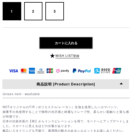
1
2
3
カートに入れる
WISH LIST登録
商品説明 [Product Description]
Unisex item・washable
NOTオリジナルのT/R（ポリエステル/レーヨン）生地を使用したハカマパンツ。
細番手の糸使用することで独特の光沢感と綺麗なドレープ性、柔らかい肌触りと落ち感
が特徴です。
日本の伝統衣装の【袴】からインスピレーションを得て、モードへとアップデートしま
した。スカートに見えるほどの分量があります。
幅広いスタイリングも可能で、着用時の動きのあるシルエットをお楽しみください。