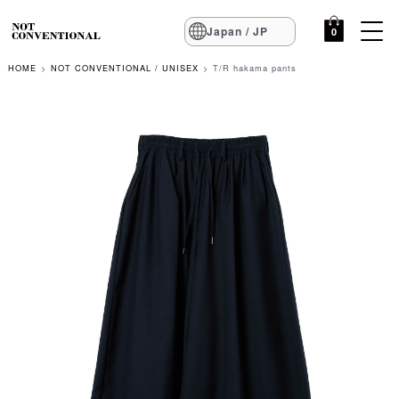
Japan / JP
0
HOME
NOT CONVENTIONAL / UNISEX
T/R hakama pants