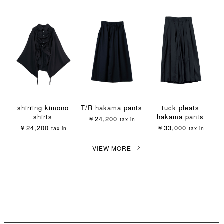
shirring kimono
T/R hakama pants
tuck pleats
shirts
hakama pants
￥24,200
tax in
￥24,200
￥33,000
tax in
tax in
VIEW MORE