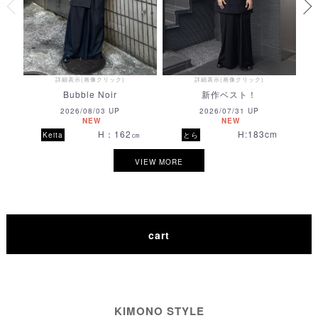
〇
〇
〇
〇
〇
〇
3
取置きする
取置きする
取置きする
取置きする
取置きする
詳細表示(画像クリック)
詳細表示(画像クリック)
Bubble Noir
新作ベスト！
2026/08/03 UP
2026/07/31 UP
NEW
NEW
H：162㎝
H:183cm
Keita
とら
VIEW MORE
cart
KIMONO STYLE