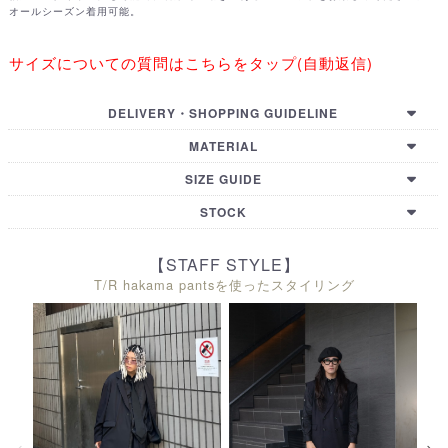
オールシーズン着用可能。
サイズについての質問はこちらをタップ(自動返信)
DELIVERY・SHOPPING GUIDELINE
【国内配送・お支払い・諸注意】
MATERIAL
【国际配送・支付方式・购买须知】
【GUIDELINE (EN)】
POLYESTER74% RAYON26%
SIZE GUIDE
【HOW TO BUY (EN)】
【International Shipping Country List】
WAIST
HIP
TOTAL LENGTH
THIGH WIDTH
STOCK
76㎝
114㎝
92㎝
30㎝
WAIST
HIP
TOTAL LENGTH
THIGH WIDTH
【STAFF STYLE】
T/R hakama pantsを使ったスタイリング
80㎝
118㎝
102㎝
31㎝
TOKYO
OSAKA
KYOTO
HIROSHIMA
FUKUOKA
ONLINE
WAIST
HIP
TOTAL LENGTH
THIGH WIDTH
〇
〇
〇
〇
〇
80㎝
122㎝
110㎝
32㎝
〇
1
取置きする
取置きする
取置きする
取置きする
取置きする
〇
〇
〇
〇
〇
〇
2
取置きする
取置きする
取置きする
取置きする
取置きする