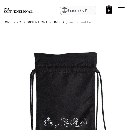
Japan / JP
0
HOME
NOT CONVENTIONAL / UNISEX
sanrio print bag