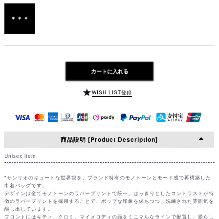
＊＊＊
カートに入れる
WISH LIST登録
商品説明 [Product Description]
Unisex item
"サンリオのキュートな世界観を、ブランド特有のモノトーンとモード感で再構築した
巾着バッグです。
デザインは全てモノトーンのラバープリントで統一。はっきりとしたコントラストが特
徴のラバープリントを採用することで、ポップな印象を保ちつつ、洗練された雰囲気を
醸し出しています。
フロントにはキティ、クロミ、マイメロディの顔をミニマルなラインで配置し、愛らし