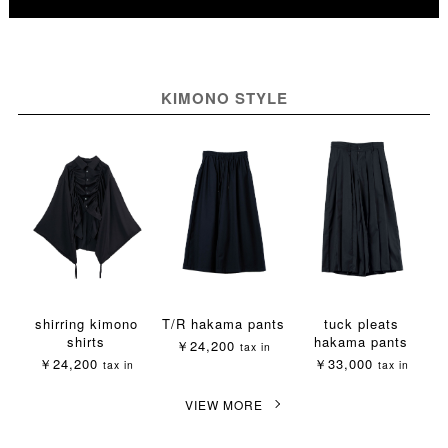
×
×
〇
△
〇
〇
＊
＊
取寄せする
取寄せする
取置きする
取置きする
取置きする
＊
KIMONO STYLE
shirring kimono
T/R hakama pants
tuck pleats
shirts
hakama pants
￥24,200
tax in
￥24,200
￥33,000
tax in
tax in
VIEW MORE