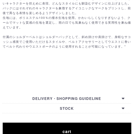
いキャラクターを控えめに表現、どんなスタイルにも馴染むデザインに仕上げました。
バックにはそれぞれのキャラクターを象徴するアイコニックなマークをプリントし、前
後で異なる表情を楽しめるようデザインしました。
生地には、ポリエステル100％の撥水生地を使用。かわいらしくなりすぎないよう、ク
ールでマットな質感の生地を選定し、雨の日でも気兼ねなく使用できる実用性を兼ね備
えています。
付属のショルダーベルトはショルダーバッグとして、斜め掛けや肩掛けで、身軽なサコ
ッシュ感覚でご使用いただけるスタイルや、ベルトアクセサリーとしてウエストに巻い
てベルト代わりやウエストポーチのように使用すれることが可能になっています。"
DELIVERY・SHOPPING GUIDELINE
【国内配送・お支払い・諸注意】
STOCK
【国际配送・支付方式・购买须知】
【GUIDELINE (EN)】
【HOW TO BUY (EN)】
【International Shipping Country List】
cart
TOKYO
OSAKA
KYOTO
HIROSHIMA
FUKUOKA
ONLINE