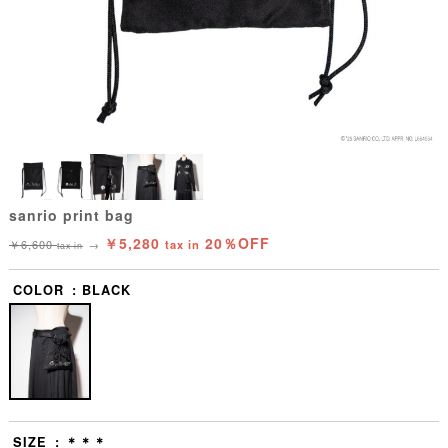
sanrio print bag
￥5,280
20％OFF
￥6,600
→
tax in
tax in
COLOR
BLACK
SIZE
＊＊＊