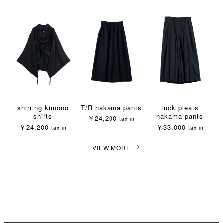
shirring kimono
T/R hakama pants
tuck pleats
shirts
hakama pants
￥24,200
tax in
￥24,200
￥33,000
tax in
tax in
VIEW MORE