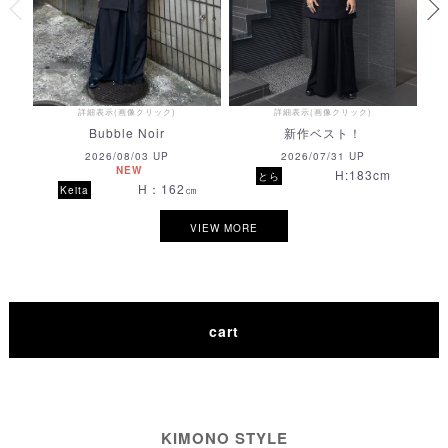
〇
〇
〇
〇
〇
〇
3
取置きする
取置きする
取置きする
取置きする
取置きする
詳細表示(画像クリック)
詳細表示(画像クリック)
Bubble Noir
新作ベスト！
2026/08/03 UP
2026/07/31 UP
NEW
H:183cm
とら
H：162㎝
Keita
VIEW MORE
cart
KIMONO STYLE