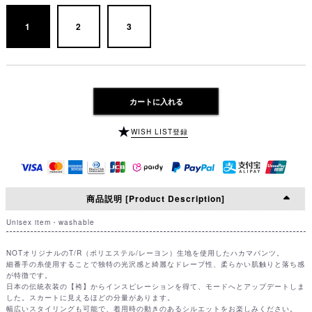
1
2
3
カートに入れる
WISH LIST登録
商品説明 [Product Description]
Unisex item・washable
NOTオリジナルのT/R（ポリエステル/レーヨン）生地を使用したハカマパンツ。
細番手の糸使用することで独特の光沢感と綺麗なドレープ性、柔らかい肌触りと落ち感
が特徴です。
日本の伝統衣装の【袴】からインスピレーションを得て、モードへとアップデートしま
した。スカートに見えるほどの分量があります。
幅広いスタイリングも可能で、着用時の動きのあるシルエットをお楽しみください。