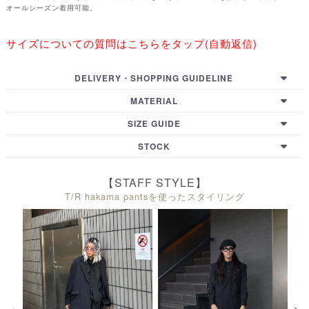
オールシーズン着用可能。
サイズについての質問はこちらをタップ(自動返信)
DELIVERY・SHOPPING GUIDELINE
【国内配送・お支払い・諸注意】
MATERIAL
【国际配送・支付方式・购买须知】
【GUIDELINE (EN)】
POLYESTER74% RAYON26%
SIZE GUIDE
【HOW TO BUY (EN)】
【International Shipping Country List】
WAIST
HIP
TOTAL LENGTH
THIGH WIDTH
STOCK
76㎝
114㎝
92㎝
30㎝
WAIST
HIP
TOTAL LENGTH
THIGH WIDTH
【STAFF STYLE】
T/R hakama pantsを使ったスタイリング
80㎝
118㎝
102㎝
31㎝
TOKYO
OSAKA
KYOTO
HIROSHIMA
FUKUOKA
ONLINE
WAIST
HIP
TOTAL LENGTH
THIGH WIDTH
〇
〇
〇
〇
〇
80㎝
122㎝
110㎝
32㎝
〇
1
取置きする
取置きする
取置きする
取置きする
取置きする
〇
〇
〇
〇
〇
〇
2
取置きする
取置きする
取置きする
取置きする
取置きする