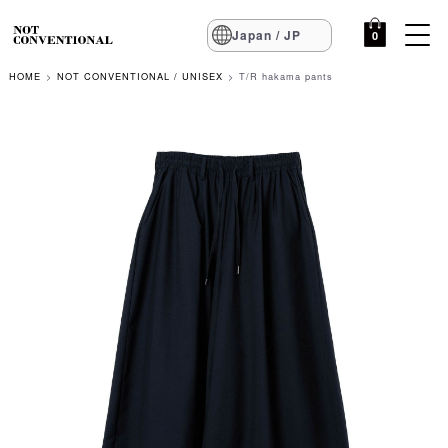
Japan / JP
0
HOME
NOT CONVENTIONAL / UNISEX
T/R hakama pants