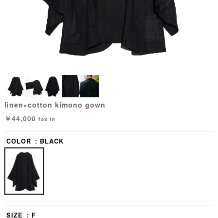
linen×cotton kimono gown
￥44,000
tax in
COLOR
BLACK
SIZE
F