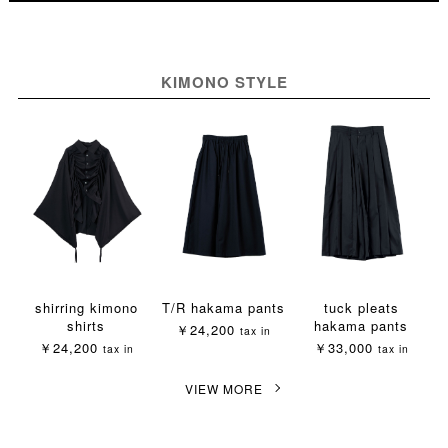
KIMONO STYLE
shirring kimono
T/R hakama pants
tuck pleats
shirts
hakama pants
￥24,200
tax in
￥24,200
￥33,000
tax in
tax in
VIEW MORE