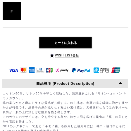
F
カートに入れる
WISH LIST登録
商品説明 [Product Description]
コットン50％、リネン50％を等しく混紡した、清涼感あふれる「リネン×コットン キ
モノガウン」。
綿の柔らかさと麻のドライな質感が共鳴するこの生地は、春夏の光を繊細に透かす軽や
かさが特徴です。細番手の糸が織りなす程よい透け感と、天然素材ならではの不均一な
表情が、肌の上に涼しげな陰影を描き出します。
このガウンのデザインは、空を滑空する鳥や、静かに羽を広げる昆虫の「翼」の美しさ
から着想を得ました。
NOTのシグネチャーである「キモノ袖」を採用した袖周りには、袖巾・袖口巾ともに
50cmという極めて贅沢な生地量を投入。