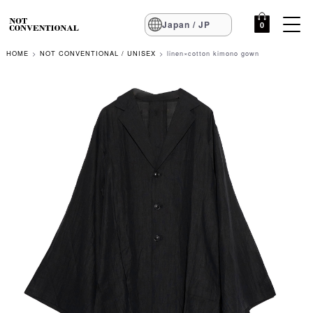
Japan / JP
0
HOME
NOT CONVENTIONAL / UNISEX
linen×cotton kimono gown