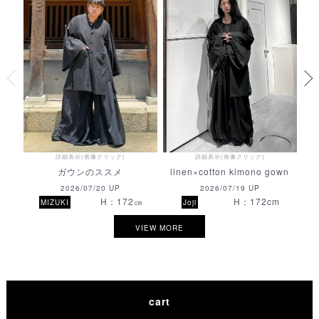
〇
F
取置きする
取置きする
取置きする
取置きする
取寄せする
詳細表示(画像クリック)
詳細表示(画像クリック)
ガウンのススメ
linen×cotton kimono gown
2026/07/20 UP
2026/07/19 UP
H：172㎝
H：172cm
MIZUKI
Joji
VIEW MORE
cart