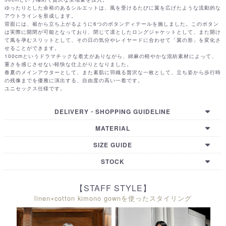
ゆったりとした余裕のあるシルエットは、風を受けるたびに翼を広げたような流動的な
アウトラインを形成します。
背面には、裾から立ち上がるように6つのボタンディテールを施しました。このボタン
は実際に開閉が可能となっており、閉じて凛としたロングジャケットとして、また開け
て風を孕むスリットとして、その日の気分やレイヤードに合わせて「翼の形」を変化さ
せることができます。
100cmというドラマチックな着丈がありながら、綿麻の軽やかな混紡素材によって、
重さを感じさせない軽快な仕上がりとなりました。
春夏のメインアウターとして、また素肌に羽織る贅沢な一枚として、立ち姿から歩行時
の残像までを優雅に演出する、自由度の高い一着です。
ユニセックス仕様です。
DELIVERY・SHOPPING GUIDELINE
【国内配送・お支払い・諸注意】
MATERIAL
【国际配送・支付方式・购买须知】
【GUIDELINE (EN)】
COTTON50% LINEN50％
SIZE GUIDE
【HOW TO BUY (EN)】
【International Shipping Country List】
LENGTH
SHOULDER
BAST
SLEEVE
STOCK
100㎝
48㎝
56㎝
60㎝
【STAFF STYLE】
linen×cotton kimono gownを使ったスタイリング
TOKYO
OSAKA
KYOTO
HIROSHIMA
FUKUOKA
ONLINE
△
△
△
△
×